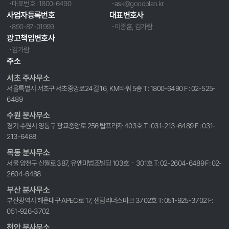
대표번호 : 1800-6490
ask@goodplan.kr
사업자등록번호
대표변호사
890-87-01999
이종훈, 김가람
광고책임변호사
김가람
주소
서초 주사무소
서울특별시 서초구 서초중앙로24길 16, KM타워 5층 T : 1800-6490 F : 02-525-
6489
수원 분사무소
경기 수원시 영통구 광교중앙로 256 탑프라자 403호 T : 031-213-6489 F : 031-
213-6488
목동 분사무소
서울 양천구 신월로 387, 유앤미법조빌딩 103호ㆍ301호 T: 02-2604-6489 F: 02-
2604-6488
부산 분사무소
부산광역시 해운대구 APEC로 17, 센텀리더스마크 3702호 T: 051-925-3702 F:
051-926-3702
천안 분사무소