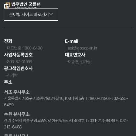
분야별 사이트 바로가기
전화
E-mail
대표번호 : 1800-6490
ask@goodplan.kr
사업자등록번호
대표변호사
890-87-01999
이종훈, 김가람
광고책임변호사
김가람
주소
서초 주사무소
서울특별시 서초구 서초중앙로24길 16, KM타워 5층 T : 1800-6490 F : 02-525-
6489
수원 분사무소
경기 수원시 영통구 광교중앙로 256 탑프라자 403호 T : 031-213-6489 F : 031-
213-6488