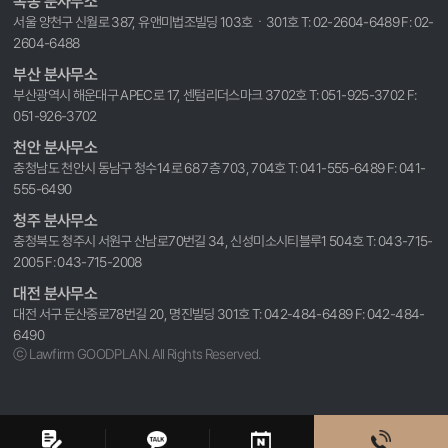
목동 분사무소
서울 양천구 신월로 387, 유앤미법조빌딩 103호ㆍ301호 T: 02-2604-6489 F: 02-
2604-6488
부산 분사무소
부산광역시 해운대구 APEC로 17, 센텀리더스마크 3702호 T: 051-925-3702 F:
051-926-3702
천안 분사무소
충청남도 천안시 동남구 청수14로 68 7층 703, 704호 T: 041-555-6489 F: 041-
555-6490
청주 분사무소
충청북도 청주시 서원구 산남로70번길 34, 신성미소시티블루1 504호 T: 043-715-
2005 F: 043-715-2008
대전 분사무소
대전 서구 둔산중로78번길 20, 명진빌딩 301호 T: 042-484-6489 F: 042-484-
6490
ⓒ Lawfirm GOODPLAN. All Rights Reserved.